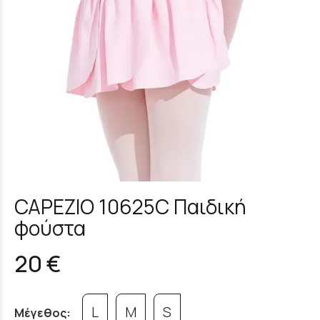
CAPEZIO 10625C Παιδική
φούστα
20 €
L
M
S
Μέγεθος: