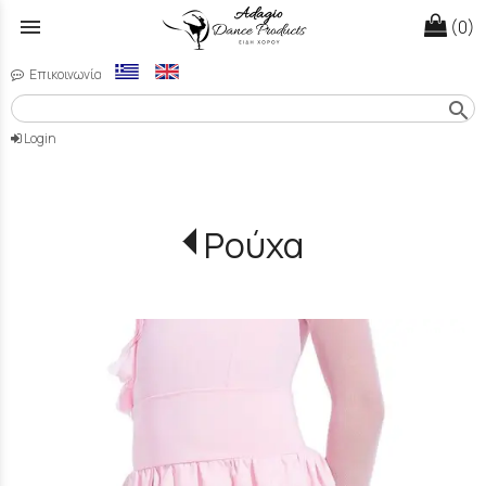
menu
(0)
Επικοινωνία
search
Login
Ρούχα