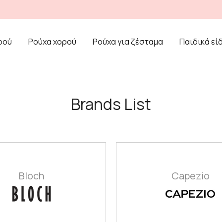
ρού
Ρούχα χορού
Ρούχα για ζέσταμα
Παιδικά εί
Brands List
Bloch
Capezio