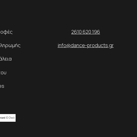
ροφές
2610 620 196
Πληρωμής
info@dance-products.gr
άλεια
του
es