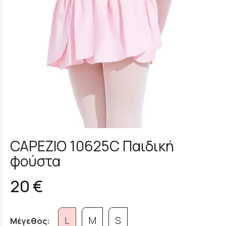
CAPEZIO 10625C Παιδική
φούστα
20 €
L
M
S
Μέγεθος: