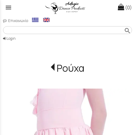
menu
(0)
Επικοινωνία
search
Login
Ρούχα