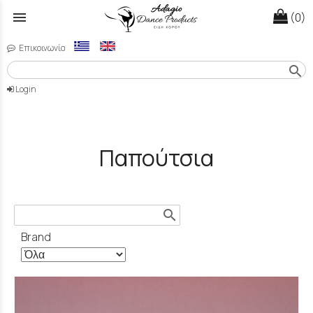
menu
(0)
Επικοινωνία
search
Login
Παπούτσια
search
Brand