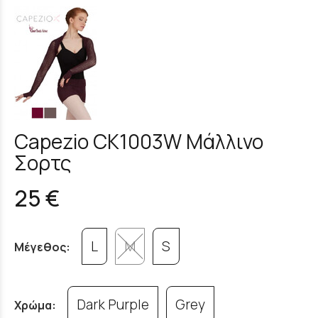
Capezio CK1003W Μάλλινο
Σορτς
25 €
L
M
S
Μέγεθος:
Dark Purple
Grey
Χρώμα: