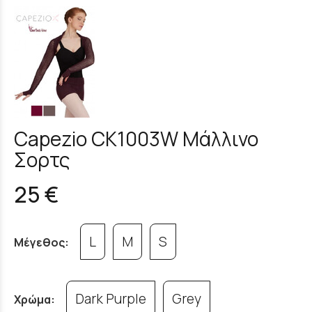
Capezio CK1003W Μάλλινο
Σορτς
25 €
L
M
S
Μέγεθος:
Dark Purple
Grey
Χρώμα: