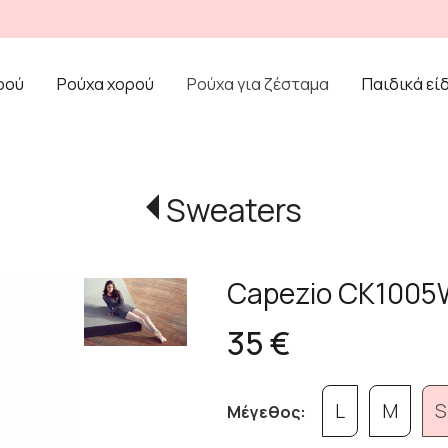
ρού
Ρούχα χορού
Ρούχα για ζέσταμα
Παιδικά εί
Sweaters
Capezio CK1005
35 €
L
M
S
Μέγεθος: