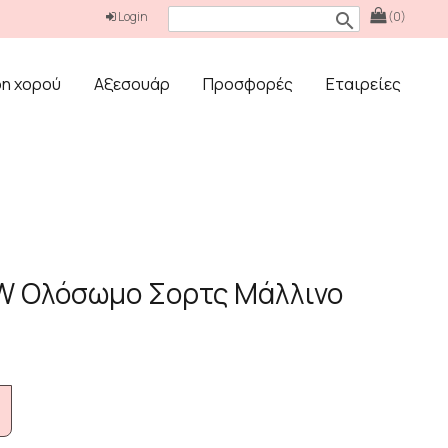
Login
(0)
search
δη χορού
Αξεσουάρ
Προσφορές
Εταιρείες
W Ολόσωμο Σορτς Μάλλινο