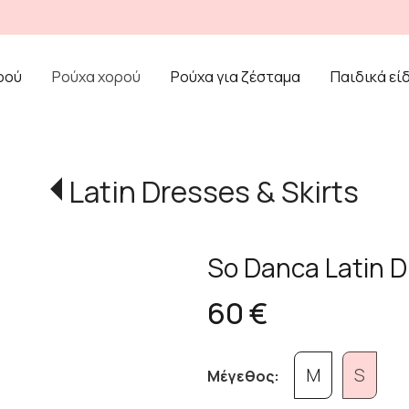
ρού
Ρούχα χορού
Ρούχα για ζέσταμα
Παιδικά εί
Latin Dresses & Skirts
So Danca Latin D
60 €
M
S
Μέγεθος: