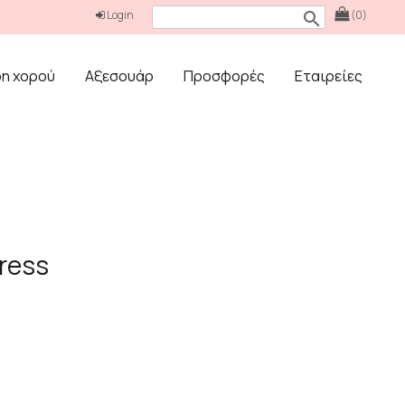
Login
(0)
search
δη χορού
Αξεσουάρ
Προσφορές
Εταιρείες
ress