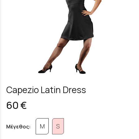
Capezio Latin Dress
60 €
M
S
Μέγεθος: