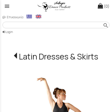
menu
(0)
Επικοινωνία
search
Login
Latin Dresses & Skirts