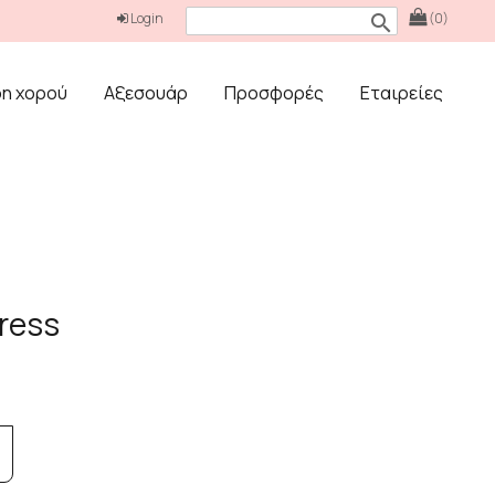
Login
(0)
search
δη χορού
Αξεσουάρ
Προσφορές
Εταιρείες
ress