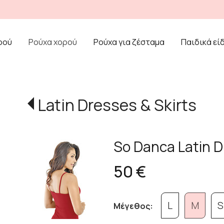
ρού
Ρούχα χορού
Ρούχα για ζέσταμα
Παιδικά εί
Latin Dresses & Skirts
So Danca Latin D
50 €
L
M
S
Μέγεθος: