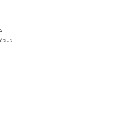
4
έσιμο