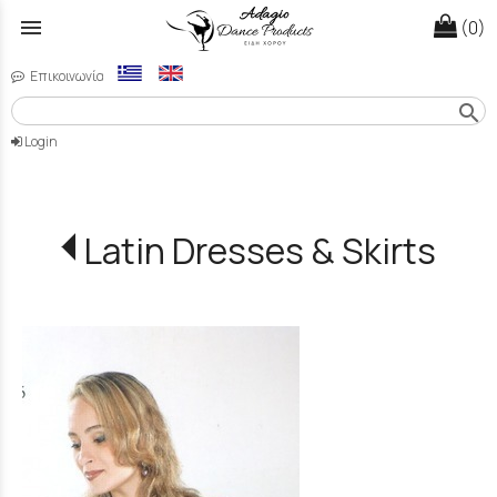
menu
(0)
Επικοινωνία
search
Login
Latin Dresses & Skirts