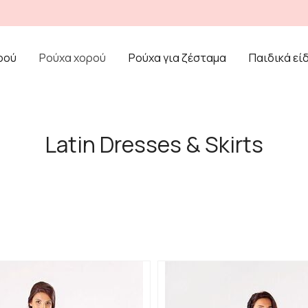
ρού
Ρούχα χορού
Ρούχα για ζέσταμα
Παιδικά εί
Latin Dresses & Skirts