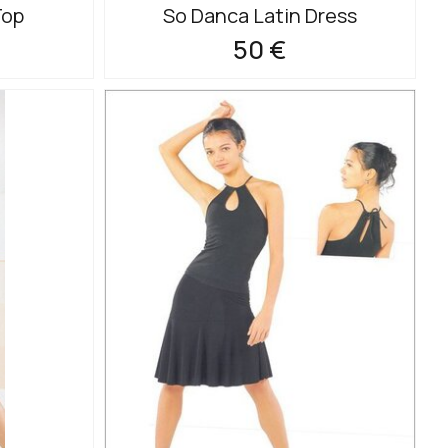
Top
So Danca Latin Dress
50 €