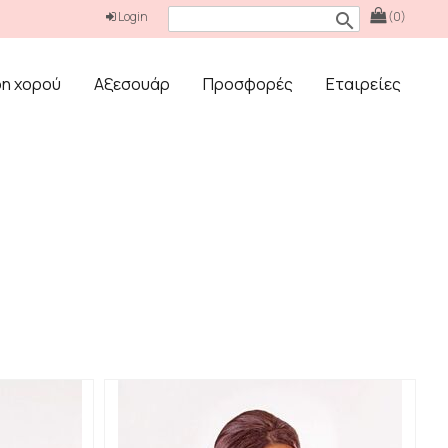
Login
(0)
search
δη χορού
Αξεσουάρ
Προσφορές
Εταιρείες