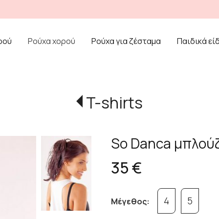
ρού
Ρούχα χορού
Ρούχα για ζέσταμα
Παιδικά εί
T-shirts
So Danca μπλούζ
35 €
4
5
Μέγεθος: