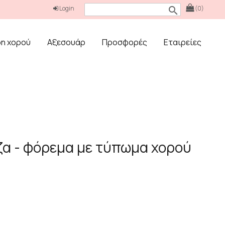
Login
(0)
search
δη χορού
Αξεσουάρ
Προσφορές
Εταιρείες
α - φόρεμα με τύπωμα χορού