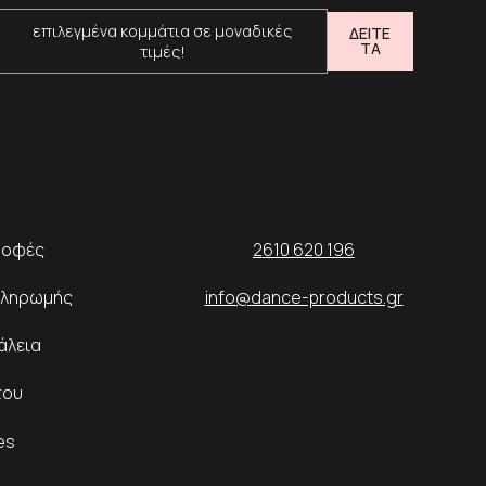
επιλεγμένα κομμάτια σε μοναδικές
ΔΕΙΤΕ
ΤΑ
τιμές!
ροφές
2610 620 196
Πληρωμής
info@dance-products.gr
άλεια
του
es