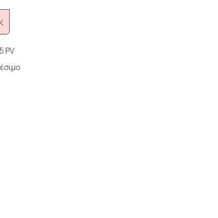
k
5 PV
έσιμο