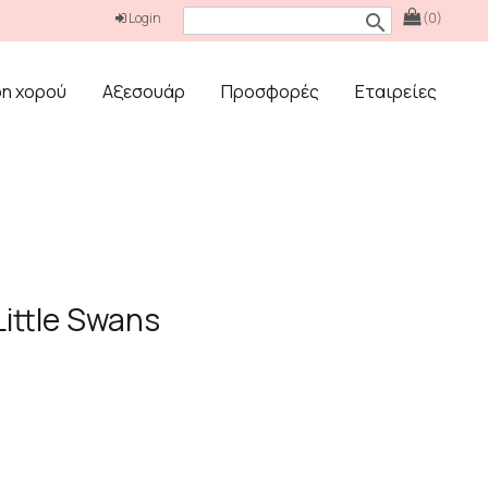
Login
(0)
search
δη χορού
Αξεσουάρ
Προσφορές
Εταιρείες
Little Swans