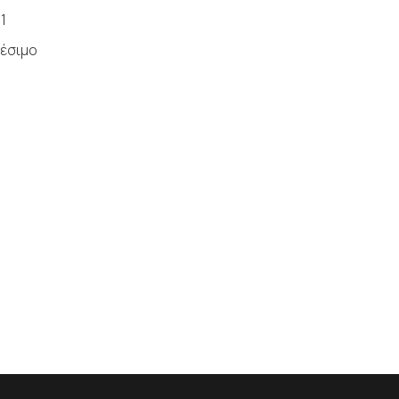
1
έσιμο