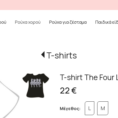
ρού
Ρούχα χορού
Ρούχα για ζέσταμα
Παιδικά εί
T-shirts
T-shirt Τhe Four 
22 €
L
M
Μέγεθος: