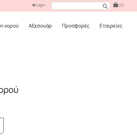
Login
(0)
search
δη χορού
Αξεσουάρ
Προσφορές
Εταιρείες
χορού