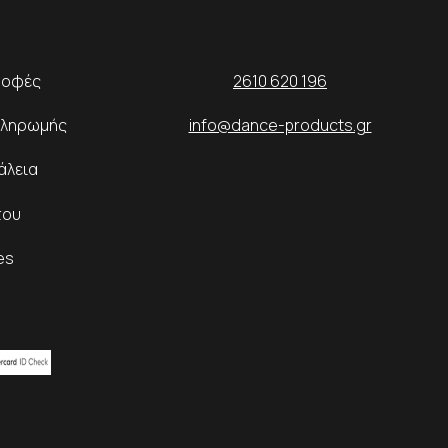
ροφές
2610 620 196
Πληρωμής
info@dance-products.gr
άλεια
του
es