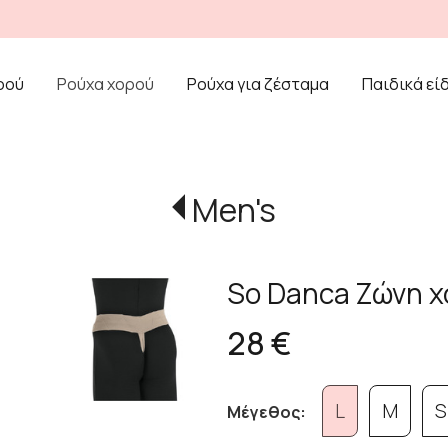
ρού
Ρούχα χορού
Ρούχα για ζέσταμα
Παιδικά εί
Men's
So Danca Ζώνη 
28 €
L
M
S
Μέγεθος: