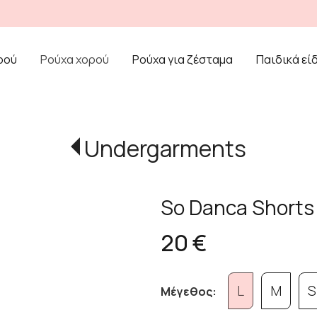
ρού
Ρούχα χορού
Ρούχα για ζέσταμα
Παιδικά εί
Undergarments
So Danca Shorts
20 €
L
M
S
Μέγεθος: