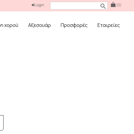
Login
(0)
search
δη χορού
Αξεσουάρ
Προσφορές
Εταιρείες