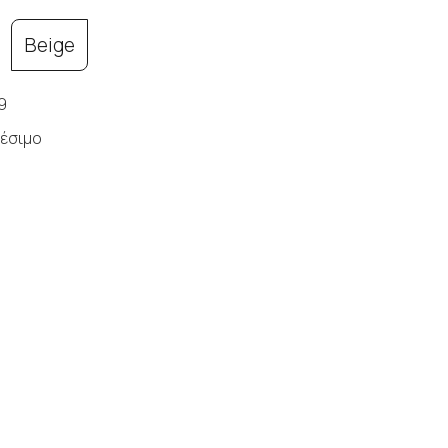
Beige
9
έσιμο