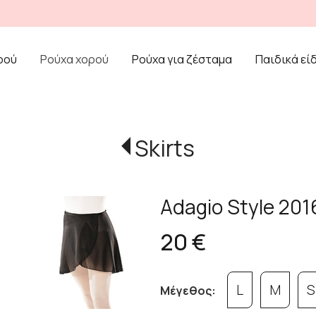
ρού
Ρούχα χορού
Ρούχα για ζέσταμα
Παιδικά εί
Skirts
Adagio Style 20
20 €
L
M
S
Μέγεθος: