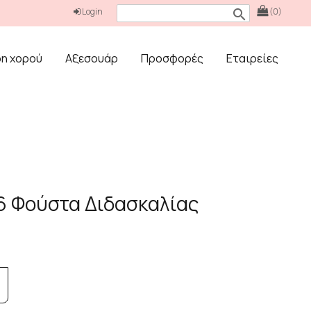
Login
(0)
search
δη χορού
Αξεσουάρ
Προσφορές
Εταιρείες
16 Φούστα Διδασκαλίας