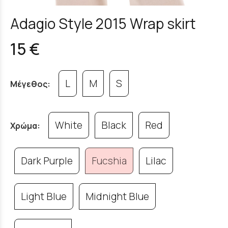
Adagio Style 2015 Wrap skirt
15 €
L
M
S
Μέγεθος:
White
Black
Red
Χρώμα:
Dark Purple
Fucshia
Lilac
Light Blue
Midnight Blue