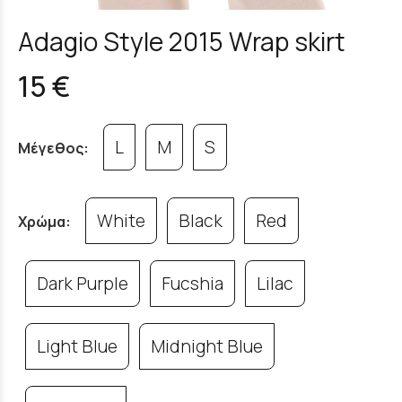
Adagio Style 2015 Wrap skirt
15 €
L
M
S
Μέγεθος:
White
Black
Red
Χρώμα:
Dark Purple
Fucshia
Lilac
Light Blue
Midnight Blue