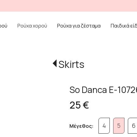
ρού
Ρούχα χορού
Ρούχα για ζέσταμα
Παιδικά εί
Skirts
So Danca E-107
25 €
4
5
6
Μέγεθος: