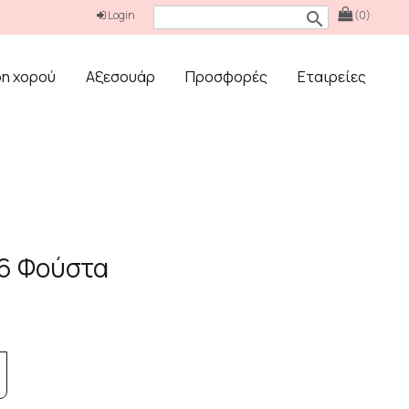
Login
(0)
search
δη χορού
Αξεσουάρ
Προσφορές
Εταιρείες
26 Φούστα