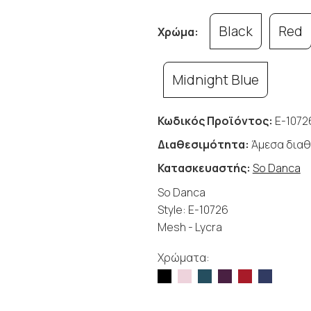
Black
Red
Χρώμα:
Midnight Blue
Κωδικός Προϊόντος:
E-10726
Διαθεσιμότητα:
Άμεσα διαθ
Κατασκευαστής:
So Danca
So Danca
Style: E-10726
Mesh - Lycra
Χρώματα: