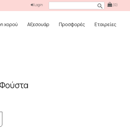
Login
(0)
search
δη χορού
Αξεσουάρ
Προσφορές
Εταιρείες
 Φούστα