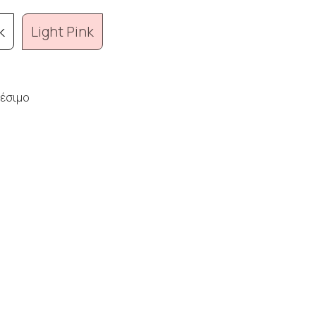
k
Light Pink
έσιμο