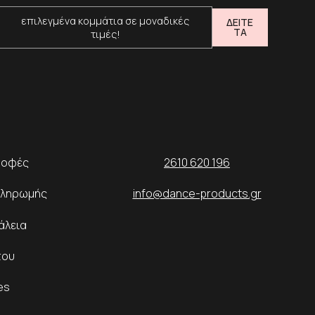
επιλεγμένα κομμάτια σε μοναδικές
ΔΕΙΤΕ
ΤΑ
τιμές!
ροφές
2610 620 196
Πληρωμής
info@dance-products.gr
άλεια
του
es