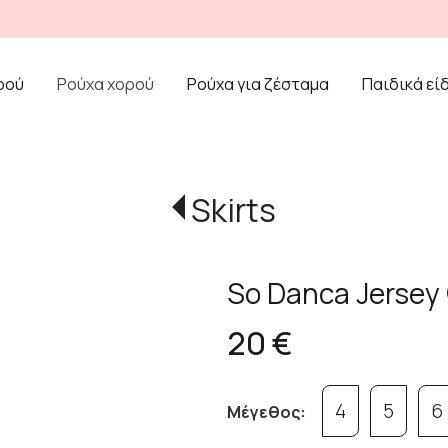
ρού
Ρούχα χορού
Ρούχα για ζέσταμα
Παιδικά εί
Skirts
So Danca Jersey
20 €
4
5
6
Μέγεθος: