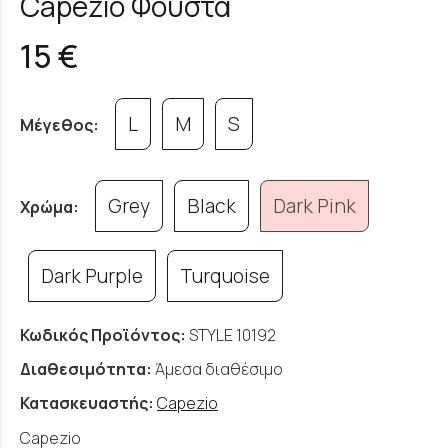
Capezio Φούστα
15 €
L
M
S
Μέγεθος:
Grey
Black
Dark Pink
Χρώμα:
Dark Purple
Turquoise
Κωδικός Προϊόντος:
STYLE 10192
Διαθεσιμότητα:
Άμεσα διαθέσιμο
Κατασκευαστής:
Capezio
Capezio