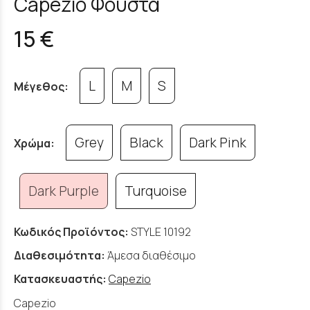
Capezio Φούστα
15 €
L
M
S
Μέγεθος:
Grey
Black
Dark Pink
Χρώμα:
Dark Purple
Turquoise
Κωδικός Προϊόντος:
STYLE 10192
Διαθεσιμότητα:
Άμεσα διαθέσιμο
Κατασκευαστής:
Capezio
Capezio