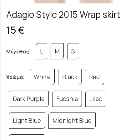
Adagio Style 2015 Wrap skirt
15 €
L
M
S
Μέγεθος:
White
Black
Red
Χρώμα:
Dark Purple
Fucshia
Lilac
Light Blue
Midnight Blue