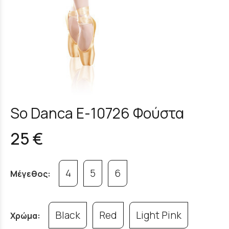
So Danca E-10726 Φούστα
25 €
4
5
6
Μέγεθος:
Black
Red
Light Pink
Χρώμα: