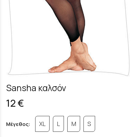
Sansha καλσόν
12 €
XL
L
M
S
Μέγεθος: