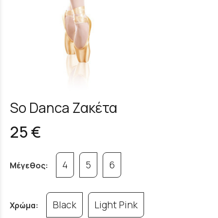
So Danca Ζακέτα
25 €
4
5
6
Μέγεθος:
Black
Light Pink
Χρώμα: