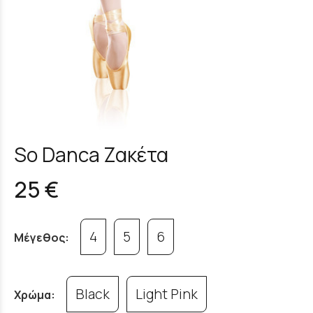
So Danca Ζακέτα
25 €
4
5
6
Μέγεθος:
Black
Light Pink
Χρώμα: