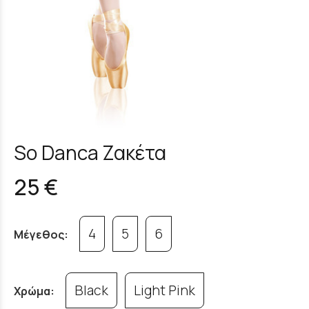
So Danca Ζακέτα
25 €
4
5
6
Μέγεθος:
Black
Light Pink
Χρώμα: