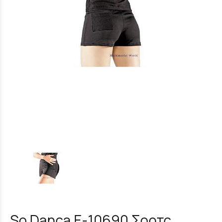
So Danca E-10690 Σορτς