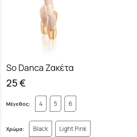
So Danca Ζακέτα
25 €
4
5
6
Μέγεθος:
Black
Light Pink
Χρώμα: