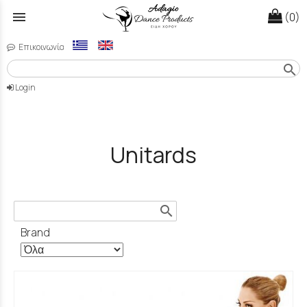
menu
(0)
Επικοινωνία
search
Login
Unitards
search
Brand