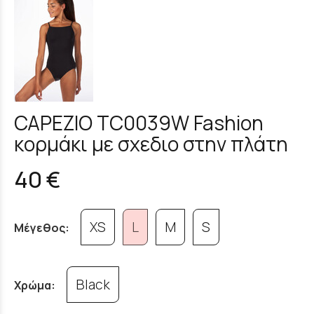
CAPEZIO TC0039W Fashion
κορμάκι με σχεδιο στην πλάτη
40 €
XS
L
M
S
Μέγεθος:
Black
Χρώμα: