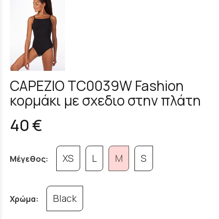
CAPEZIO TC0039W Fashion
κορμάκι με σχεδιο στην πλάτη
40 €
XS
L
M
S
Μέγεθος:
Black
Χρώμα: