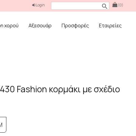
Login
(0)
search
δη χορού
Αξεσουάρ
Προσφορές
Εταιρείες
430 Fashion κορμάκι με σχέδιο
M