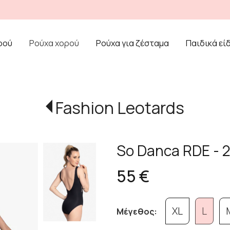
ρού
Ρούχα χορού
Ρούχα για ζέσταμα
Παιδικά εί
Fashion Leotards
So Danca RDE - 2
55 €
XL
L
Μέγεθος: