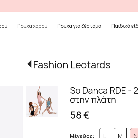
ρού
Ρούχα χορού
Ρούχα για ζέσταμα
Παιδικά εί
Fashion Leotards
So Danca RDE - 2
στην πλάτη
58 €
L
M
S
Μέγεθος: