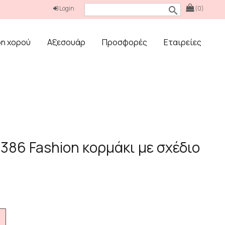
Login
(0)
search
δη χορού
Αξεσουάρ
Προσφορές
Εταιρείες
386 Fashion κορμάκι με σχέδιο