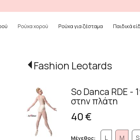
ρού
Ρούχα χορού
Ρούχα για ζέσταμα
Παιδικά εί
Fashion Leotards
So Danca RDE - 1
στην πλάτη
40 €
L
M
S
Μέγεθος: