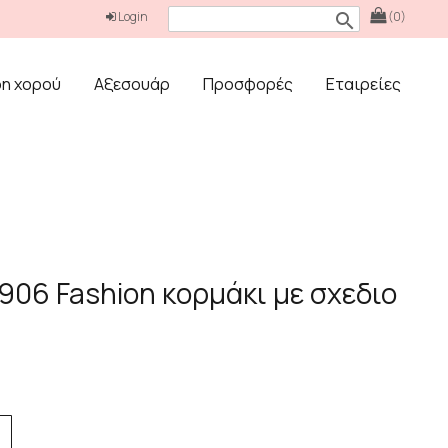
Login
(0)
search
δη χορού
Αξεσουάρ
Προσφορές
Εταιρείες
906 Fashion κορμάκι με σχεδιο