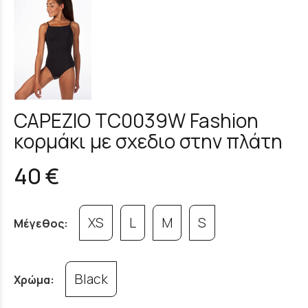
CAPEZIO TC0039W Fashion
κορμάκι με σχεδιο στην πλάτη
40 €
XS
L
M
S
Μέγεθος:
Black
Χρώμα: