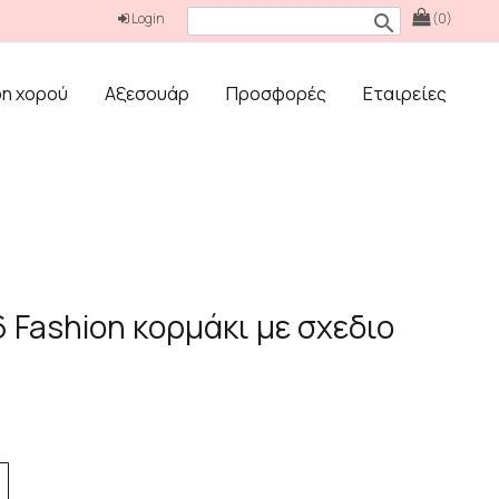
Login
(0)
search
δη χορού
Αξεσουάρ
Προσφορές
Εταιρείες
6 Fashion κορμάκι με σχεδιο