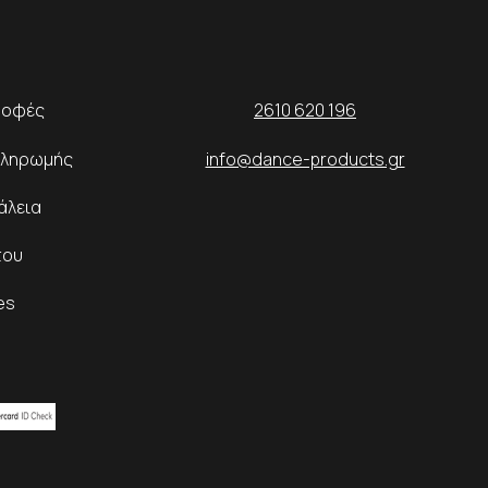
ροφές
2610 620 196
Πληρωμής
info@dance-products.gr
άλεια
του
es