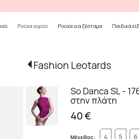
ρού
Ρούχα χορού
Ρούχα για ζέσταμα
Παιδικά εί
Fashion Leotards
So Danca SL - 17
στην πλάτη
40 €
4
5
6
Μέγεθος: