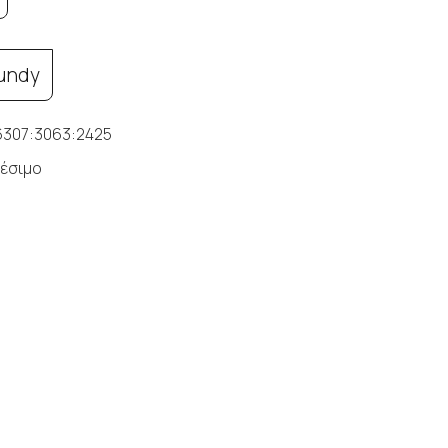
undy
307:3063:2425
έσιμο