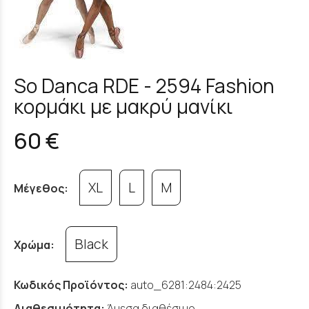
So Danca RDE - 2594 Fashion
κορμάκι με μακρύ μανίκι
60 €
XL
L
M
Μέγεθος:
Black
Χρώμα:
Κωδικός Προϊόντος:
auto_6281:2484:2425
Διαθεσιμότητα:
Άμεσα διαθέσιμο