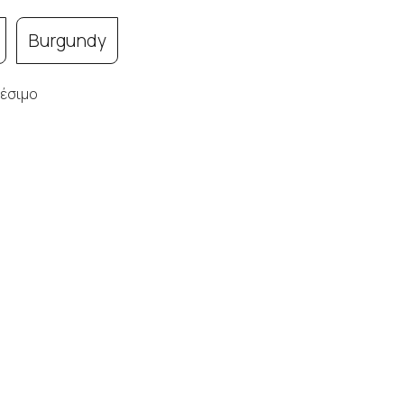
Burgundy
έσιμο