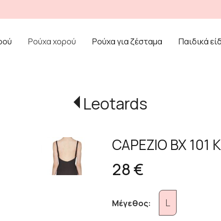
ρού
Ρούχα χορού
Ρούχα για ζέσταμα
Παιδικά εί
Leotards
CAPEZIO BX 101 
28 €
L
Μέγεθος: