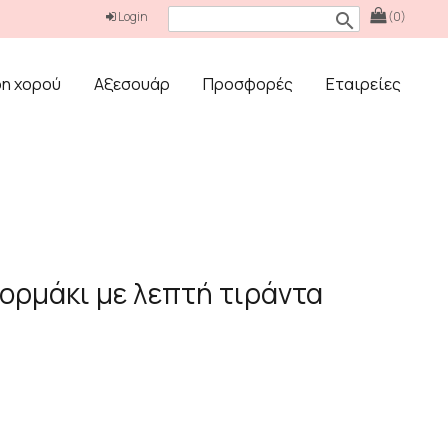
Login
(0)
search
δη χορού
Αξεσουάρ
Προσφορές
Εταιρείες
Κορμάκι με λεπτή τιράντα