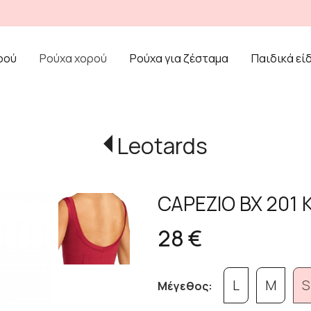
ρού
Ρούχα χορού
Ρούχα για ζέσταμα
Παιδικά εί
Leotards
CAPEZIO BX 201 
28 €
L
M
S
Μέγεθος: