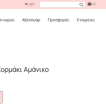
Login
(0)
search
δη χορού
Αξεσουάρ
Προσφορές
Εταιρείες
Κορμάκι Αμάνικο