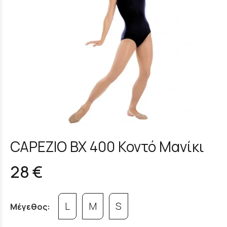
CAPEZIO BX 400 Κοντό Μανίκι
28 €
L
M
S
Μέγεθος: