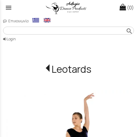
menu
(0)
Επικοινωνία
search
Login
Leotards