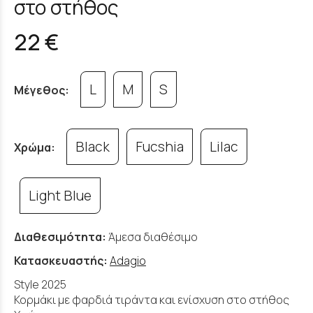
στο στήθος
22 €
L
M
S
Μέγεθος:
Black
Fucshia
Lilac
Χρώμα:
Light Blue
Διαθεσιμότητα:
Άμεσα διαθέσιμο
Κατασκευαστής:
Adagio
Style 2025
Κορμάκι με φαρδιά τιράντα και ενίσχυση στο στήθος