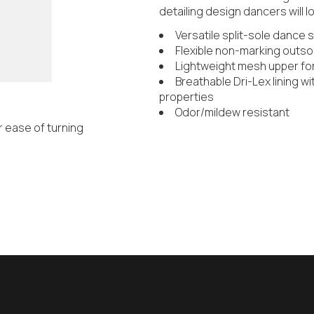
detailing design dancers will l
Versatile split-sole dance s
Flexible non-marking outso
Lightweight mesh upper for
Breathable Dri-Lex lining w
properties
Odor/mildew resistant
r ease of turning