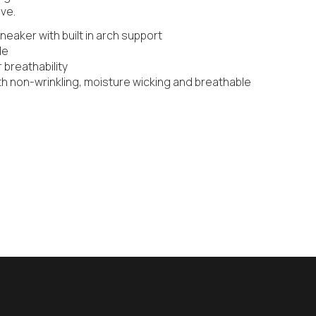
ove.
neaker with built in arch support
le
 breathability
ith non-wrinkling, moisture wicking and breathable