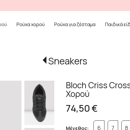
ρού
Ρούχα χορού
Ρούχα για ζέσταμα
Παιδικά εί
Sneakers
Bloch Criss Cros
Χορού
74,50 €
6
7
8
Μέγεθος: