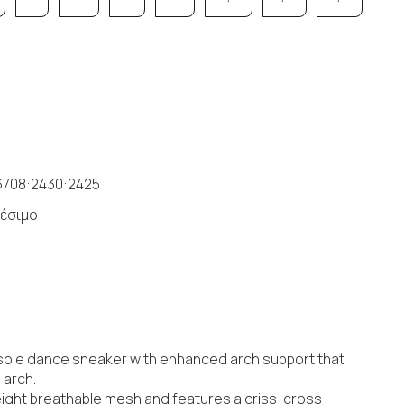
708:2430:2425
έσιμο
it sole dance sneaker with enhanced arch support that
 arch.
ight breathable mesh and features a criss-cross