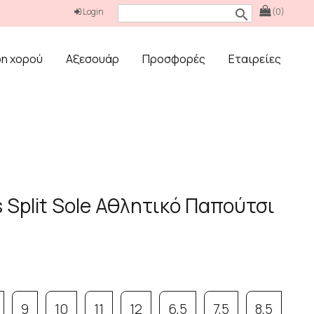
Login
(0)
search
δη χορού
Αξεσουάρ
Προσφορές
Εταιρείες
s Split Sole Αθλητικό Παπούτσι
9
10
11
12
6,5
7,5
8,5