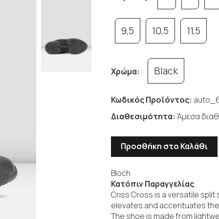
9,5
10,5
11,5
Black
Χρώμα:
Κωδικός Προϊόντος:
auto_6
Διαθεσιμότητα:
Άμεσα διαθ
Προσθήκη στο Καλάθι
Bloch
Κατόπιν Παραγγελίας
Criss Cross is a versatile spl
elevates and accentuates the
The shoe is made from lightwe