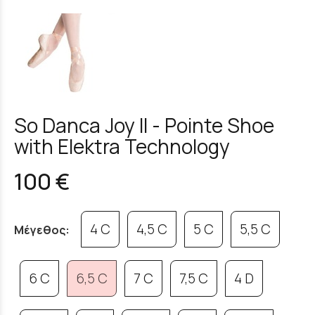
So Danca Joy II - Pointe Shoe
with Elektra Technology
100 €
4 C
4,5 C
5 C
5,5 C
Μέγεθος:
6 C
6,5 C
7 C
7,5 C
4 D