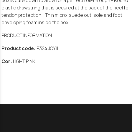
box is cute down to allow for a perfect roll-through - Round
elastic drawstring that is secured at the back of the heel for
tendon protection - Thin micro-suede out-sole and foot
enveloping foam inside the box
PRODUCT INFORMATION
Product code:
P324 JOY II
Cor:
LIGHT PINK