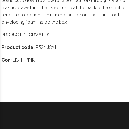
box is cute down to allow for a perfect roll-through - Round
elastic drawstring that is secured at the back of the heel for
tendon protection - Thin micro-suede out-sole and foot
enveloping foam inside the box
PRODUCT INFORMATION
Product code:
P324 JOY II
Cor:
LIGHT PINK