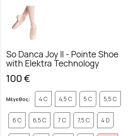
So Danca Joy II - Pointe Shoe
with Elektra Technology
100 €
4 C
4,5 C
5 C
5,5 C
Μέγεθος:
6 C
6,5 C
7 C
7,5 C
4 D