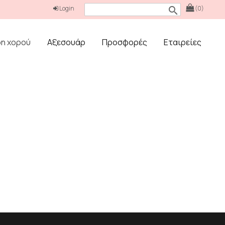
Login
(0)
search
δη χορού
Αξεσουάρ
Προσφορές
Εταιρείες