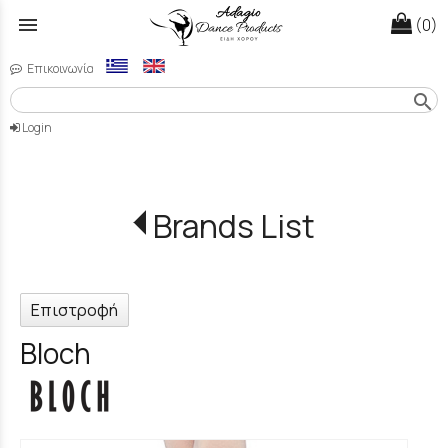
menu
(0)
Επικοινωνία
search
Login
Brands List
Επιστροφή
Bloch