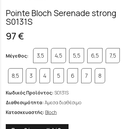
Pointe Bloch Serenade strong
S0131S
97 €
3,5
4,5
5,5
6,5
7,5
Μέγεθος:
8,5
3
4
5
6
7
8
Κωδικός Προϊόντος:
SO131S
Διαθεσιμότητα:
Άμεσα διαθέσιμο
Κατασκευαστής:
Bloch